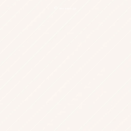
© moamo.jp