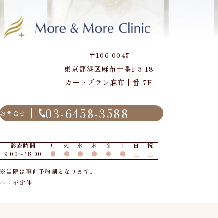
〒106-0045
東京都港区麻布十番1-5-18
カートブラン麻布十番 7F
03-6458-3588
お問合せ
診療時間
月
火
水
木
金
土
日
祝
9:00〜18:00
●
●
●
●
●
●
△
△
※当院は事前予約制となります。
△：不定休