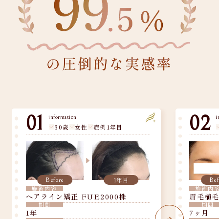
01
02
information
i
30歳
女性
症例1年目
1年目
Before
Bef
施術内容
施術内
ヘアライン矯正 FUE2000株
眉毛植毛 
期間
期間
1年
7ヶ月