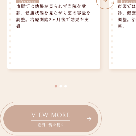
Process
Proces
市販では効果が見られず当院を受
市販で
診。健康状態を見ながら薬の容量を
診。健
調整。治療開始2ヶ月後で効果を実
調整。治
感。
感。
VIEW MORE
症例一覧を見る