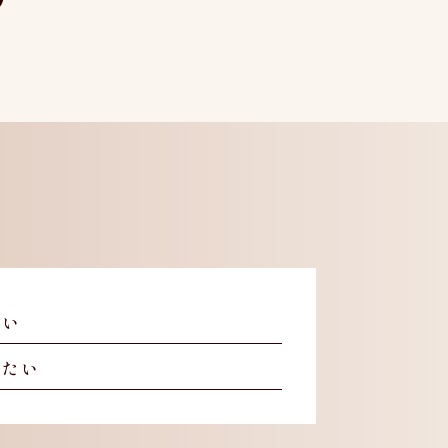
しい
したい