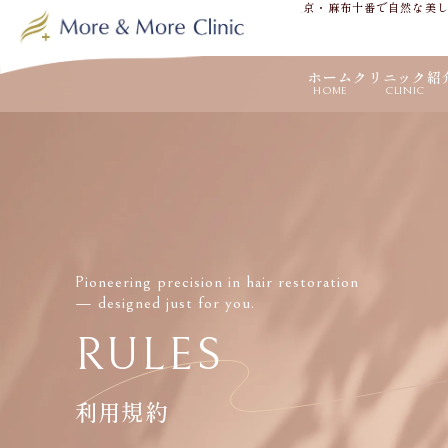
東京・麻布十番で自然な美
ホーム
クリニック紹
HOME
CLINIC
Pioneering precision in hair restoration
— designed just for you.
RULES
利用規約