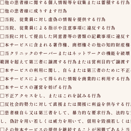
□他の患者様に関する個人情報等を収集または蓄積する行為
□他の患者様に成りすます行為
□当院、従業員に対し虚偽の情報を提供する行為
□当院、従業員による指示や注意事項に違反する行為
□当院に対して提出した同意書等の書類の記載事項に違反す
□本サービスに含まれる著作権、商標権その他の知的財産権
□当クリニックのサーバーまたはネットワークの機能を破壊
範囲を超えて第三者に譲渡する行為または営利目的で譲渡す
□本サービスの利用に関し、自らまたは第三者のために不正
□本サービスによって得られた情報を商業的に利用する行為
□本サービスの運営を妨げる行為
□不正アクセスをし、またはこれを試みる行為
□反社会的勢力に対して直接または間接に利益を供与する行
□患者様自ら又は第三者をして、暴力的な要求行為、法的な
し、偽計を用い若しくは威力を用いて、信用を毀損若しくは
□その他本サービスの提供を継続することが困難であると当