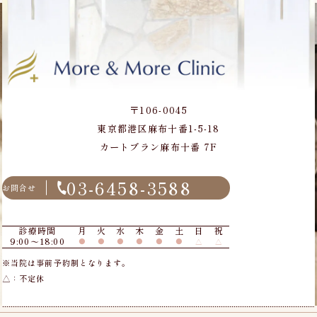
〒106-0045
東京都港区麻布十番1-5-18
カートブラン麻布十番 7F
03-6458-3588
お問合せ
診療時間
月
火
水
木
金
土
日
祝
9:00〜18:00
●
●
●
●
●
●
△
△
※当院は事前予約制となります。
△：不定休