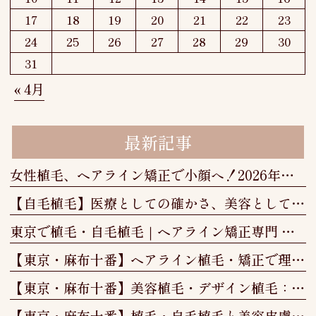
17
18
19
20
21
22
23
24
25
26
27
28
29
30
31
« 4月
最新記事
女性植毛、ヘアライン矯正で小顔へ！2026年最新の治療法と選び方
【自毛植毛】医療としての確かさ、美容としての美しさ──美容植毛という新しい選択肢
東京で植毛・自毛植毛｜ヘアライン矯正専門 More & More Clinic
【東京・麻布十番】ヘアライン植毛・矯正で理想の小顔と美しい生え際｜More & More Clinic
【東京・麻布十番】美容植毛・デザイン植毛：見た目と心を整える"本質的な変化"
【東京・麻布十番】植毛・自毛植毛と美容皮膚科｜More & More Clinic