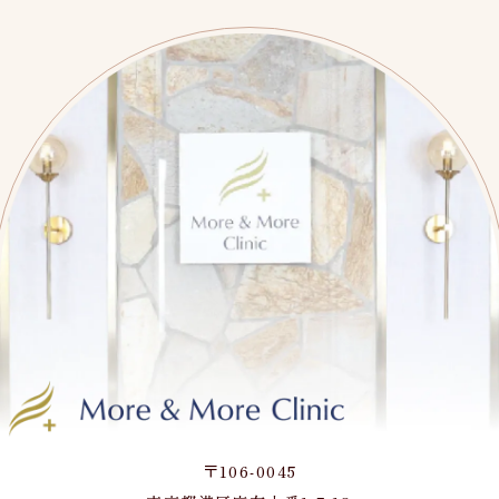
〒106-0045