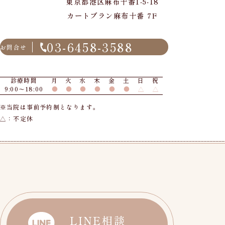
東京都港区麻布十番1-5-18
カートブラン麻布十番 7F
03-6458-3588
お問合せ
診療時間
月
火
水
木
金
土
日
祝
9:00〜18:00
●
●
●
●
●
●
△
△
※当院は事前予約制となります。
△：不定休
LINE相談