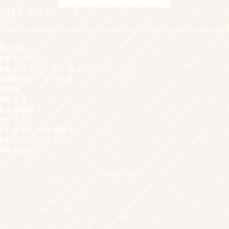
SITE MAP
HOME
植毛について
植毛クリニックを選ぶポイント
診療時間・アクセス
症例
料金表
採用情報
コラム
未成年者治療同意書
キャンセルポリシー
利用規約
© moamo.jp