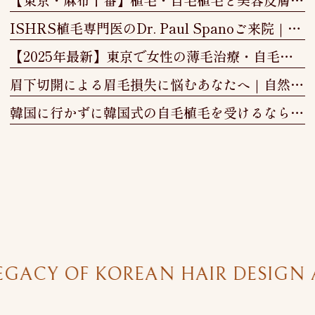
ISHRS植毛専門医のDr. Paul Spanoご来院｜東京・植毛クリニック
【2025年最新】東京で女性の薄毛治療・自毛植毛なら｜費用・効果を徹底解説
眉下切開による眉毛損失に悩むあなたへ｜自然な美しさを取り戻す「眉毛植毛」という選択
韓国に行かずに韓国式の自毛植毛を受けるなら「More＆More Clinic」
ACY OF KOREAN HAIR DESIGN AN