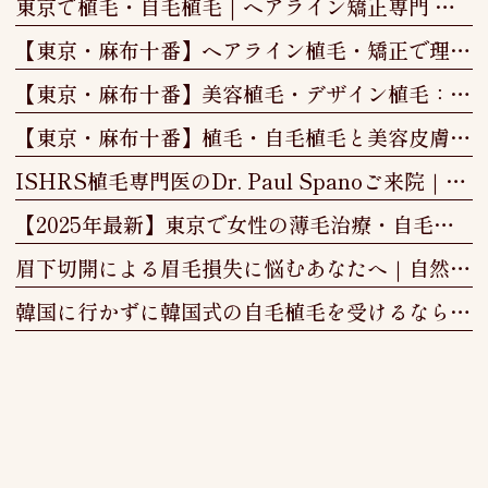
東京で植毛・自毛植毛｜ヘアライン矯正専門 More & More Clinic
【東京・麻布十番】ヘアライン植毛・矯正で理想の小顔と美しい生え際｜More & More Clinic
【東京・麻布十番】美容植毛・デザイン植毛：見た目と心を整える"本質的な変化"
【東京・麻布十番】植毛・自毛植毛と美容皮膚科｜More & More Clinic
ISHRS植毛専門医のDr. Paul Spanoご来院｜東京・植毛クリニック
【2025年最新】東京で女性の薄毛治療・自毛植毛なら｜費用・効果を徹底解説
眉下切開による眉毛損失に悩むあなたへ｜自然な美しさを取り戻す「眉毛植毛」という選択
韓国に行かずに韓国式の自毛植毛を受けるなら「More＆More Clinic」