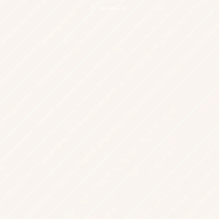
© moamo.jp