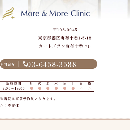
〒106-0045
東京都港区麻布十番1-5-18
カートブラン麻布十番 7F
03-6458-3588
お問合せ
診療時間
月
火
水
木
金
土
日
祝
9:00〜18:00
●
●
●
●
●
●
△
△
※当院は事前予約制となります。
△：不定休