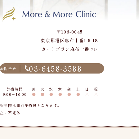
〒106-0045
東京都港区麻布十番1-5-18
カートブラン麻布十番 7F
03-6458-3588
お問合せ
診療時間
月
火
水
木
金
土
日
祝
9:00〜18:00
●
●
●
●
●
●
△
△
※当院は事前予約制となります。
△：不定休