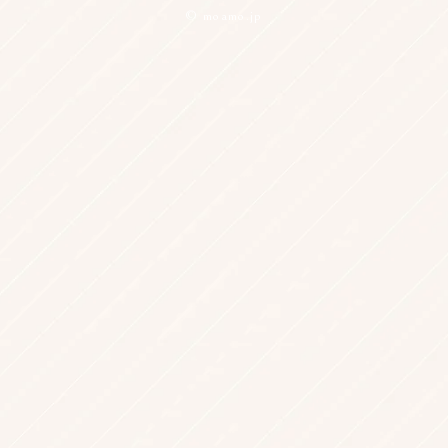
© moamo.jp