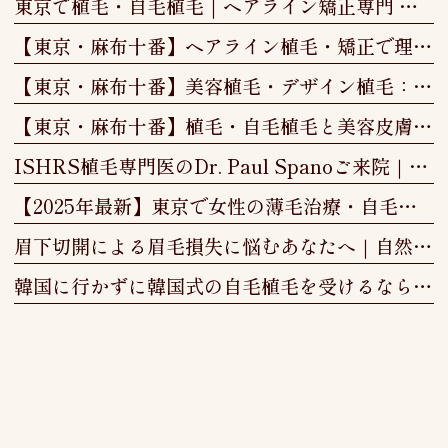
東京で植毛・自毛植毛｜ヘアライン矯正専門 More & More Clinic
【東京・麻布十番】ヘアライン植毛・矯正で理想の小顔と美しい生え際｜More & More Clinic
【東京・麻布十番】美容植毛・デザイン植毛：見た目と心を整える"本質的な変化"
【東京・麻布十番】植毛・自毛植毛と美容皮膚科｜More & More Clinic
ISHRS植毛専門医のDr. Paul Spanoご来院｜東京・植毛クリニック
【2025年最新】東京で女性の薄毛治療・自毛植毛なら｜費用・効果を徹底解説
眉下切開による眉毛損失に悩むあなたへ｜自然な美しさを取り戻す「眉毛植毛」という選択
韓国に行かずに韓国式の自毛植毛を受けるなら「More＆More Clinic」